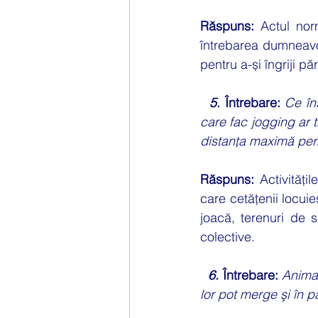
Răspuns: 
Actul nor
întrebarea dumneavo
pentru a-și îngriji pări
5.
 Întrebare: 
Ce în
care fac jogging ar t
distanţa maximă pe
Răspuns: 
Activitățil
care cetățenii locuies
joacă, terenuri de s
colective.
6.
 Întrebare: 
Animal
lor pot merge şi în 