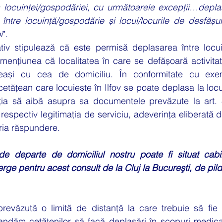
 locuinței/gospodăriei, cu următoarele excepții…deplas
 între locuință/gospodărie și locul/locurile de desfășura
i
ˮ.
ențiunea că localitatea în care se defășoară activitat
eași cu cea de domiciliu. În conformitate cu exemp
tățean care locuiește în Ilfov se poate deplasa la loc
ția să aibă asupra sa documentele prevăzute la art. 4
respectiv legitimația de serviciu, adeverința eliberată d
ria răspundere.
de departe de domiciliul nostru poate fi situat cabin
rge pentru acest consult de la Cluj la Bucureşti, de pil
revăzută o limită de distanță la care trebuie să fie s
ndăm cetățenilor să facă deplasări în scopuri medicale