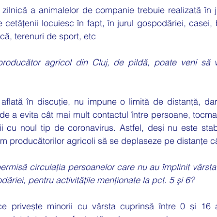
zilnică a animalelor de companie trebuie realizată în jur
e cetățenii locuiesc în fapt, în jurul gospodăriei, casei, 
acă, terenuri de sport, etc
roducător agricol din Cluj, de pildă, poate veni să v
 aflată în discuție, nu impune o limită de distanță, dar
 de a evita cât mai mult contactul între persoane, tocmai
i cu noul tip de coronavirus. Astfel, deși nu este stabi
 producătorilor agricoli să se deplaseze pe distanțe câ
ermisă circulația persoanelor care nu au împlinit vârsta 
dăriei, pentru activităţile menţionate la pct. 5 şi 6?
e privește minorii cu vârsta cuprinsă între 0 și 16 a