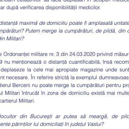
r după verificarea disponibilității medicilor.
distanţă maximă de domiciliu poate fi amplasată unitate
părături? Putem merge la cumpărături, de pildă, din ca
n Militari?
e Ordonanței militare nr. 3 din 24.03.2020 privind măsuri
9 nu menționează o distanță cuantificabilă, însă recom
 deplaseze la cele mai apropiate magazine unde sunt 
nt necesare. În referire strictă la exemplul dumneavoast
rtierul Berceni nu poate merge la cumpărături pentru pro
ul Militari întrucât în zona de domiciliu există mai mult
rtierul Militari.
ocuitor din Bucureşti ar putea să meargă, de pild
te părinţilor lui domiciliaţi în judeţul Vaslui?