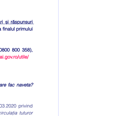
noul set de 38 de întrebări și răspunsuri 
finalul primului 
800 800 358), 
i.gov.ro/utile/
are fac naveta? 
03.2020 privind 
rculația tuturor 