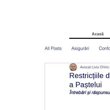
Acasă
All Posts
Asigurări
Confo
Avocat Liviu Chiric
Starea de urgență
Regim
Restricțiile 
a Paștelui
Banci
Circulația rutieră
Întrebări și răspunsu
Protecția consumatorilor