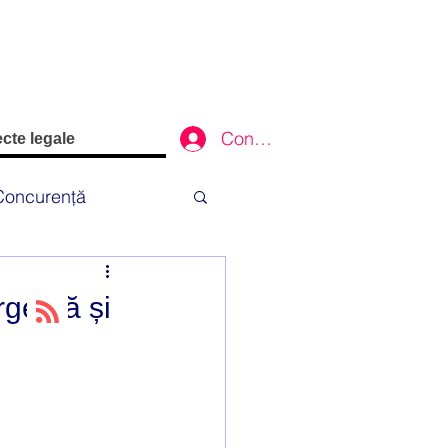
Conectează-te
cte legale
Concurență
Credite
urgență și
ie
Yachting