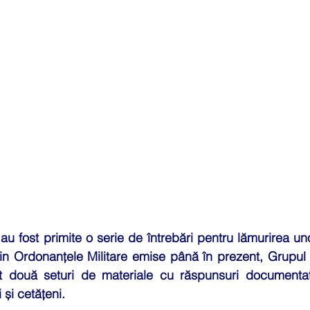
tsapp
Smart contract
Blockchain
ESG
 fost primite o serie de întrebări pentru lămurirea unor
rin Ordonanțele Militare emise până în prezent, Grupul
at două seturi de materiale cu răspunsuri documentate 
 și cetățeni. 