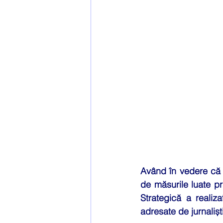
Securitatea datelor
Wha
Având în vedere că au
de măsurile luate p
Strategică a realiz
adresate de jurnaliști