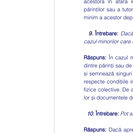
acestora în afara l
părinților sau a tut
minim a acestor depl
9.
 Întrebare: 
Dacă
cazul minorilor care n
Răspuns: 
În cazul 
dintre părinți sau de
și semnează singuri
respecte condițiile i
fizice colective. De
lor și documentele de
10.
 Întrebare: 
Pot s
Răspuns: 
Dacă aprec