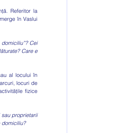
ă. Referitor la 
erge în Vaslui 
domiciliu”? Cei 
lăturate? Care e 
sau al locului în 
arcuri, locuri de 
vitățile fizice 
au proprietarii 
 domiciliu?