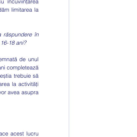
 încuviințarea 
ăm limitarea la 
 răspundere în 
e 16-18 ani?
semnată de unul 
 ani completează 
știa trebuie să 
ea la activități 
vor avea asupra 
ace acest lucru 