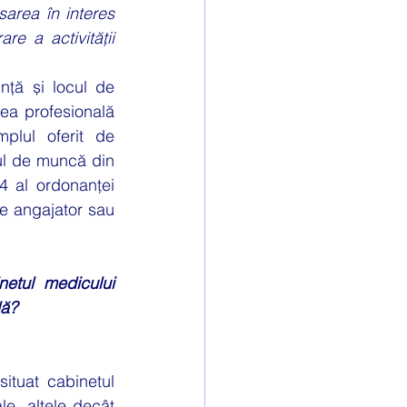
area în interes 
re a activității 
ea profesională 
lul oferit de 
ul de muncă din 
 al ordonanței 
e angajator sau 
etul medicului 
dă?
ituat cabinetul 
, altele decât 