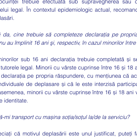
ocuinței trebuie efectuată sub supravegherea sau cu
orelui legal. În contextul epidemiologic actual, recomand
asări.
 da, cine trebuie să completeze declaraţia pe propria
u au împlinit 16 ani şi, respectiv, în cazul minorilor într
minorilor sub 16 ani declarația trebuie completată și 
 tutorele legal. Minorii cu vârste cuprinse între 16 și 18
 declarația pe propria răspundere, cu mențiunea că ace
ndividuale de deplasare și că le este interzisă participar
 asemenea, minorii cu vârste cuprinse între 16 și 18 ani 
 identitate.
ă-mi transport cu mașina soția/soțul la/de la serviciu?
iați că motivul deplasării este unul justificat, puteți f