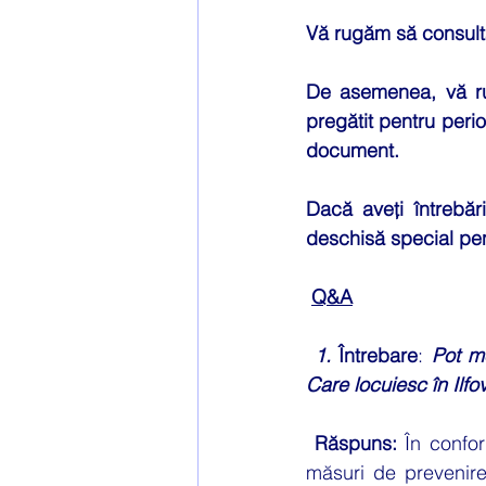
Vă rugăm să consulta
De asemenea, vă ru
pregătit pentru perio
document. 
Dacă aveți întrebă
deschisă special pen
Q&A
1.
 Întrebare
: 
Pot me
Care locuiesc în Ilfo
Răspuns: 
În confor
măsuri de prevenire