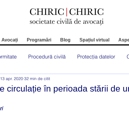
Avocați
Programări
Blog
Spațiul virtual
Aspe
rmitate
Procedură civilă
Protecția datelor
13 apr. 2020
32 min de citit
ul juridic înmatriculări
Rovinietă
RCA
ITP
de circulație în perioada stării de 
Contravenții
Reglementări
Restrictii circulat
ri
Contracte de asigurare
Sport
Stare alerta