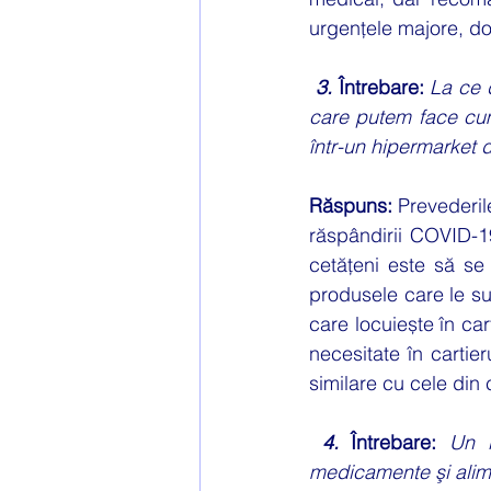
urgențele majore, doa
3.
 Întrebare: 
La ce 
care putem face cum
într-un hipermarket di
Răspuns: 
Prevederil
răspândirii COVID-1
cetățeni este să se
produsele care le su
care locuiește în ca
necesitate în cartier
similare cu cele din ca
4.
 Întrebare: 
Un l
medicamente şi alimen