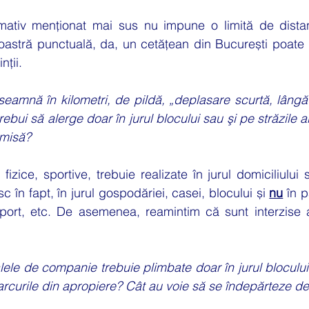
mativ menționat mai sus nu impune o limită de distanț
astră punctuală, da, un cetățean din București poate m
nții.
seamnă în kilometri, de pildă, „deplasare scurtă, lângă 
rebui să alerge doar în jurul blocului sau şi pe străzile a
rmisă?
e fizice, sportive, trebuie realizate în jurul domiciliului 
c în fapt, în jurul gospodăriei, casei, blocului și 
nu
 în p
port, etc. De asemenea, reamintim că sunt interzise acti
ele de companie trebuie plimbate doar în jurul blocului s
parcurile din apropiere? Cât au voie să se îndepărteze de