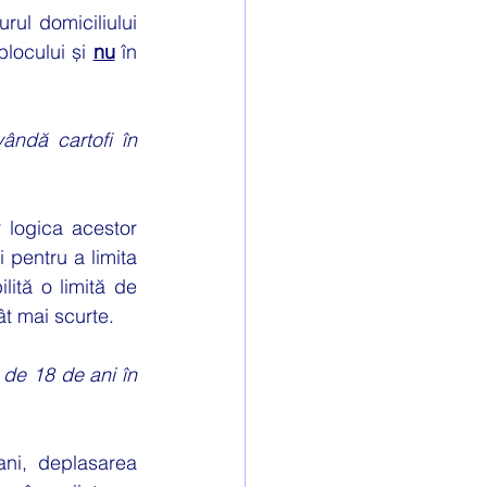
ul domiciliului 
blocului și 
nu
 în 
ândă cartofi în 
 logica acestor 
 pentru a limita 
lită o limită de 
t mai scurte.
de 18 de ani în 
ni, deplasarea 