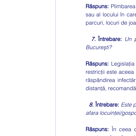
Răspuns: 
Plimbarea 
sau al locului în car
parcuri, locuri de jo
7.
 Întrebare: 
Un p
Bucureşti?
Răspuns: 
Legislația
restricții este aceea
răspândirea infectări
distanță, recomandăm
8.
 Întrebare: 
Este p
afara locuinței/gospo
Răspuns: 
În ceea c