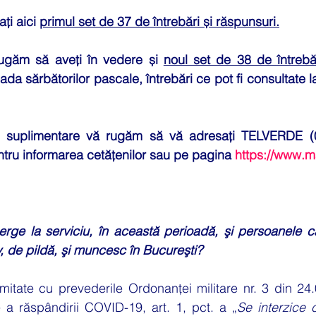
ți aici 
primul set de 37 de întrebări și răspunsuri.
găm să aveți în vedere și 
ada sărbătorilor pascale, întrebări ce pot fi consultate la 
ri suplimentare vă rugăm să vă adresați 
TELVERDE (0
tru informarea cetățenilor sau pe pagina 
https://www.ma
rge la serviciu, în această perioadă, şi persoanele c
v, de pildă, şi muncesc în Bucureşti?
mitate cu prevederile Ordonanței militare nr. 3 din 24.
 a răspândirii COVID-19, art. 1, pct. a „
Se interzice ci