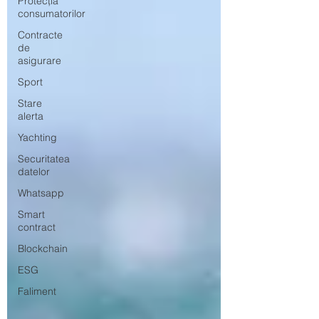
Protecția
consumatorilor
Contracte
de
asigurare
Sport
Stare
alerta
Yachting
Securitatea
datelor
Whatsapp
Smart
contract
Blockchain
ESG
Faliment