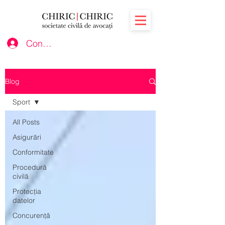
Conectează-te
Blog
Sport
All Posts
Asigurări
Conformitate
Procedură
civilă
Protecția
datelor
Concurență