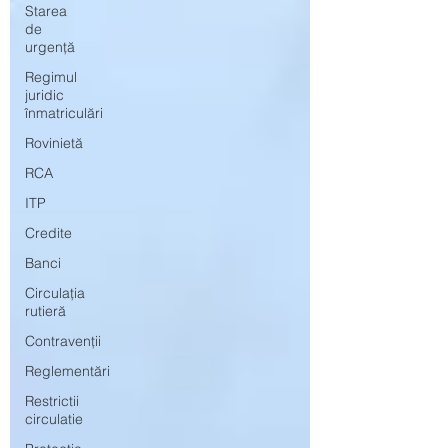
Starea
de
urgență
Regimul
juridic
înmatriculări
Rovinietă
RCA
ITP
Credite
Banci
Circulația
rutieră
Contravenții
Reglementări
Restrictii
circulatie