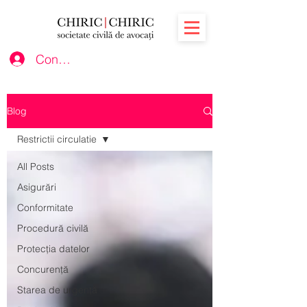
Conectează-te
Blog
Restrictii circulatie
All Posts
Asigurări
Conformitate
Procedură civilă
Protecția datelor
Concurență
Starea de urgență