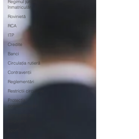
Regimul juridic
înmatriculări
Rovinietă
RCA
ITP
Credite
Banci
Circulația rutieră
Contravenții
Reglementări
Restrictii circulatie
Protecția
consumatorilor
Contracte de
asigurare
Sport