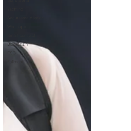
Stare alerta
Yachting
Securitatea datelor
Whatsapp
Smart contract
Blockchain
ESG
Faliment