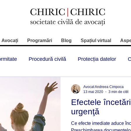
Avocați
Programări
Blog
Spațiul virtual
Aspe
rmitate
Procedură civilă
Protecția datelor
C
ul juridic înmatriculări
Rovinietă
RCA
ITP
Avocat Andreea Cimpoca
13 mai 2020
3 min de citit
Efectele încetării
Contravenții
Reglementări
Restrictii circulat
urgenţă
Ce efecte imediate aduce înc
Contracte de asigurare
Sport
Stare alerta
Preschimbarea documentelor e