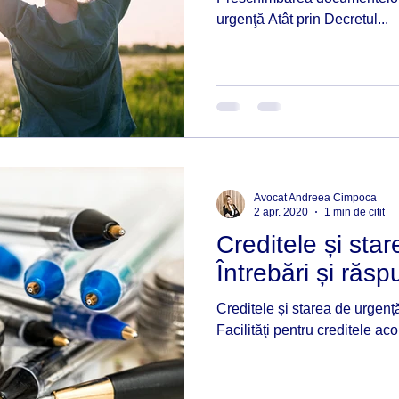
urgenţă Atât prin Decretul...
tsapp
Smart contract
Blockchain
ESG
Avocat Andreea Cimpoca
2 apr. 2020
1 min de citit
Creditele și sta
Întrebări și răsp
Creditele și starea de urgență
Facilităţi pentru creditele ac