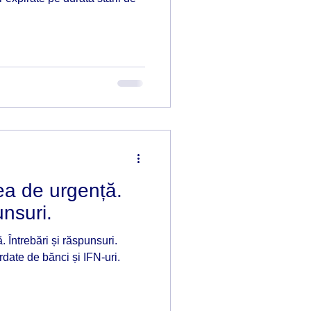
Faliment
rea de urgență.
unsuri.
. Întrebări și răspunsuri.
ordate de bănci și IFN-uri.