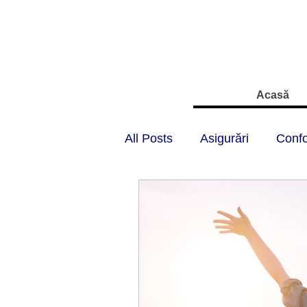
Acasă
All Posts
Asigurări
Confo
Starea de urgență
Regim
Banci
Circulația rutieră
Protecția consumatorilor