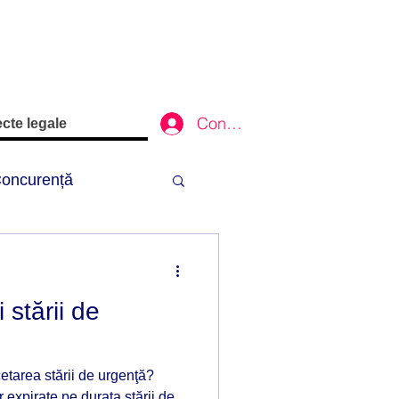
Conectează-te
cte legale
oncurență
Credite
 stării de
ie
etarea stării de urgenţă?
Yachting
xpirate pe durata stării de