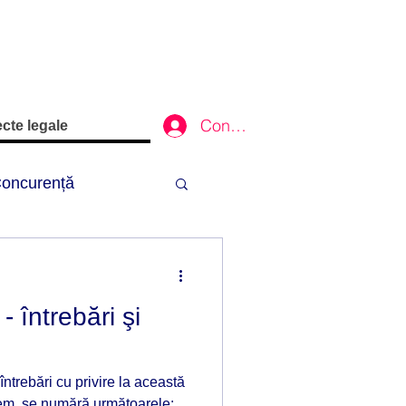
Conectează-te
cte legale
oncurență
Credite
- întrebări şi
ie
întrebări cu privire la această
Yachting
cem, se numără următoarele: