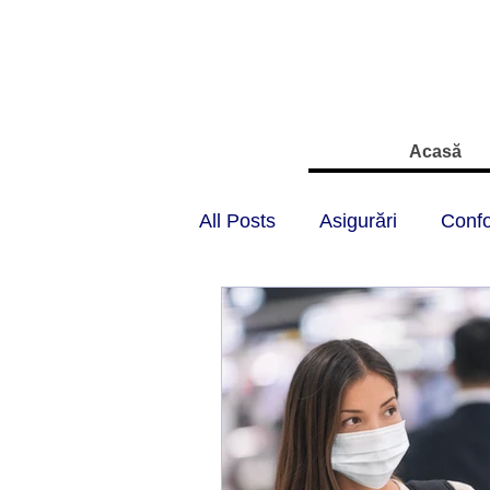
Acasă
All Posts
Asigurări
Confo
Starea de urgență
Regim
Banci
Circulația rutieră
Protecția consumatorilor