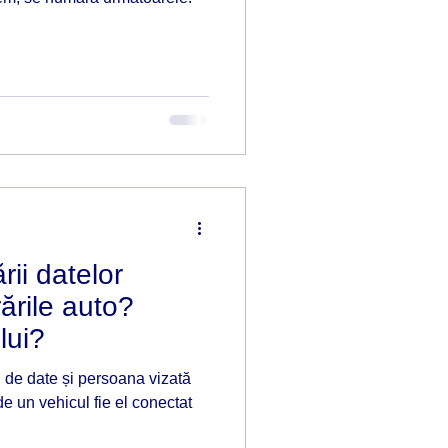
Faliment
rii datelor
rările auto?
lui?
l de date și persoana vizată
e un vehicul fie el conectat