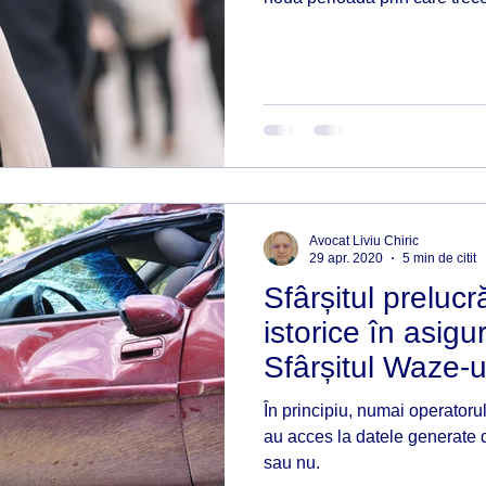
tsapp
Smart contract
Blockchain
ESG
Avocat Liviu Chiric
29 apr. 2020
5 min de citit
Sfârșitul prelucră
istorice în asigu
Sfârșitul Waze-u
În principiu, numai operatoru
au acces la datele generate d
sau nu.