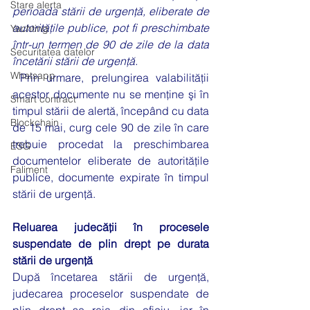
Stare alerta
perioada stării de urgență, eliberate de 
autoritățile publice, pot fi preschimbate 
Yachting
într-un termen de 90 de zile de la data 
Securitatea datelor
încetării stării de urgență.
Whatsapp
 Prin urmare, prelungirea valabilităţii 
acestor documente nu se menţine şi în 
Smart contract
timpul stării de alertă, începând cu data 
Blockchain
de 15 mai, curg cele 90 de zile în care 
trebuie procedat la preschimbarea 
ESG
documentelor eliberate de autorităţile 
Faliment
publice, documente expirate în timpul 
stării de urgenţă.  
Reluarea judecăţii în procesele 
suspendate de plin drept pe durata 
stării de urgenţă
După încetarea stării de urgenţă, 
judecarea proceselor suspendate de 