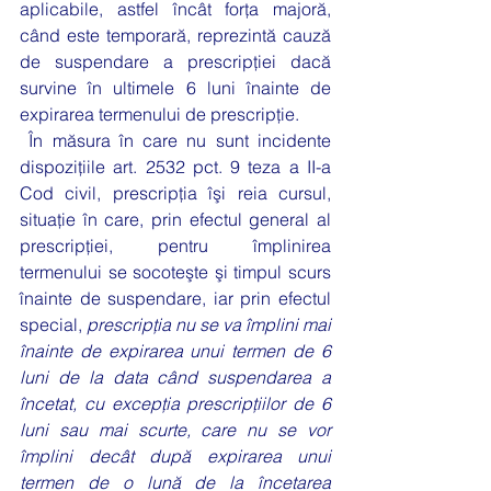
aplicabile, astfel încât forţa majoră, 
când este temporară, reprezintă cauză 
de suspendare a prescripţiei dacă 
survine în ultimele 6 luni înainte de 
expirarea termenului de prescripţie.
 În măsura în care nu sunt incidente 
dispoziţiile art. 2532 pct. 9 teza a II-a 
Cod civil, prescripţia îşi reia cursul, 
situaţie în care, prin efectul general al 
prescripţiei, pentru împlinirea 
termenului se socoteşte şi timpul scurs 
înainte de suspendare, iar prin efectul 
special, 
prescripţia nu se va împlini mai 
înainte de expirarea unui termen de 6 
luni de la data când suspendarea a 
încetat, cu excepţia prescripţiilor de 6 
luni sau mai scurte, care nu se vor 
împlini decât după expirarea unui 
termen de o lună de la încetarea 