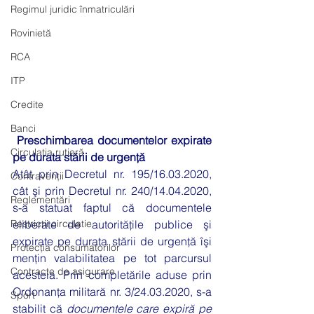
Regimul juridic înmatriculări
Rovinietă
RCA
ITP
Credite
Banci
Preschimbarea documentelor expirate 
Circulația rutieră
pe durata stării de urgenţă 
Atât prin Decretul nr. 195/16.03.2020, 
Contravenții
cât şi prin Decretul nr. 240/14.04.2020, 
Reglementări
s-a statuat faptul că documentele 
Restrictii circulatie
eliberate de autorităţile publice şi 
expirate pe durata stării de urgenţă îşi 
Protecția consumatorilor
menţin valabilitatea pe tot parcursul 
Contracte de asigurare
acesteia. Prin completările aduse prin 
Ordonanţa militară nr. 3/24.03.2020, s-a 
Sport
stabilit că 
documentele care expiră pe 