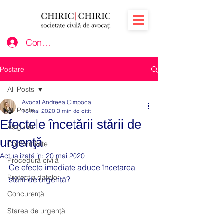
Conectează-te
Postare
All Posts
Avocat Andreea Cimpoca
All Posts
13 mai 2020
3 min de citit
Efectele încetării stării de
Asigurări
urgenţă
Conformitate
Actualizată în:
20 mai 2020
Procedură civilă
Ce efecte imediate aduce încetarea 
Protecția datelor
stării de urgenţă?  
Concurență
Starea de urgență