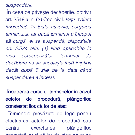
suspendării.
 În ceea ce priveşte decăderile, potrivit 
art. 2548 alin. (2) Cod civil: 
forţa majoră 
împiedică, în toate cazurile, curgerea 
termenului, iar dacă termenul a început 
să curgă, el se suspendă, dispoziţiile 
art. 2.534 alin. (1) fiind aplicabile în 
mod corespunzător. Termenul de 
decădere nu se socoteşte însă împlinit 
decât după 5 zile de la data când 
suspendarea a încetat.
Începerea cursului termenelor în cazul 
actelor de procedură, plângerilor, 
constestațiilor, căilor de atac
 Termenele prevăzute de lege pentru 
efectuarea actelor de procedură sau 
pentru exercitarea plângerilor, 