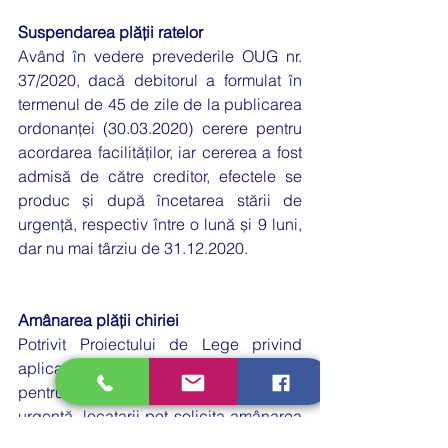
Suspendarea plății ratelor
Având în vedere prevederile OUG nr. 
37/2020, dacă debitorul a formulat în 
termenul de 45 de zile de la publicarea 
ordonanței (30.03.2020) cerere pentru 
acordarea facilităților, iar cererea a fost 
admisă de către creditor, efectele se 
produc și după încetarea stării de 
urgență, respectiv între o lună și 9 luni, 
dar nu mai târziu de 31.12.2020.  
Amânarea plății chiriei
Potrivit Proiectului de Lege privind 
aplicarea unor scutiri de la plata chiriei 
pentru perioada aferentă stării de 
urgenţă, locatarii pot solicita amânarea 
plății chiriei pentru folosința imobilelor 