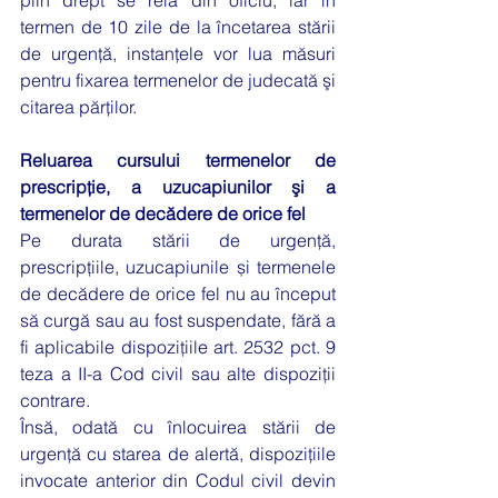
plin drept se reia din oficiu, iar în 
termen de 10 zile de la încetarea stării 
de urgenţă, instanţele vor lua măsuri 
pentru fixarea termenelor de judecată şi 
citarea părţilor.  
Reluarea cursului termenelor de 
prescripţie, a uzucapiunilor şi a 
termenelor de decădere de orice fel
Pe durata stării de urgenţă, 
prescripțiile, uzucapiunile și termenele 
de decădere de orice fel nu au început 
să curgă sau au fost suspendate, fără a 
fi aplicabile dispoziţiile art. 2532 pct. 9 
teza a II-a Cod civil sau alte dispoziţii 
contrare.   
Însă, odată cu înlocuirea stării de 
urgenţă cu starea de alertă, dispoziţiile 
invocate anterior din Codul civil devin 