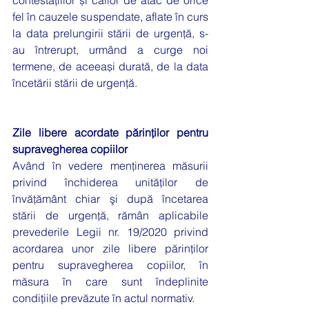
contestațiilor și căilor de atac de orice 
fel în cauzele suspendate, aflate în curs 
la data prelungirii stării de urgență, s-
au întrerupt, urmând a curge noi 
termene, de aceeași durată, de la data 
încetării stării de urgență.
Zile libere acordate părinţilor pentru 
supravegherea copiilor 
Având în vedere menţinerea măsurii 
privind închiderea unităţilor de 
învăţământ chiar şi după încetarea 
stării de urgenţă, rămân aplicabile 
prevederile Legii nr. 19/2020 privind 
acordarea unor zile libere părinţilor 
pentru supravegherea copiilor, în 
măsura în care sunt îndeplinite 
condiţiile prevăzute în actul normativ.  