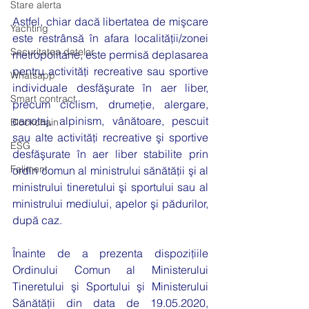
Stare alerta
Astfel, chiar dacă libertatea de mişcare 
Yachting
este restrânsă în afara localităţii/zonei 
Securitatea datelor
metropolitane, este permisă deplasarea 
pentru activităţi recreative sau sportive 
Whatsapp
individuale desfăşurate în aer liber, 
Smart contract
precum ciclism, drumeţie, alergare, 
canotaj, alpinism, vânătoare, pescuit 
Blockchain
sau alte activităţi recreative şi sportive 
ESG
desfăşurate în aer liber stabilite prin 
Faliment
ordin comun al ministrului sănătăţii şi al 
ministrului tineretului şi sportului sau al 
ministrului mediului, apelor şi pădurilor, 
după caz. 
Înainte de a prezenta dispoziţiile 
Ordinului Comun al Ministerului 
Tineretului şi Sportului şi Ministerului 
Sănătăţii din data de 19.05.2020, 