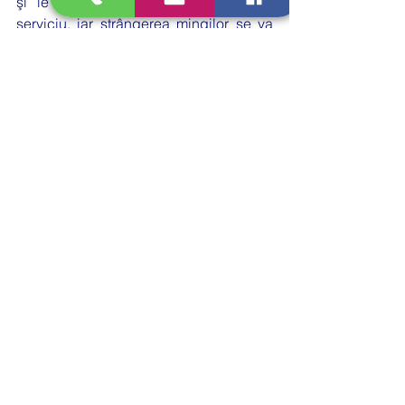
şi le vor folosi doar pe acestea la 
serviciu, iar strângerea mingilor se va 
efectua cu ajutorul tuburilor special 
concepute sau cu ajutorul altor 
echipamente care nu implică un 
contact direct cu pielea jucătorilor.
În cazul în care activitatea necesită 
deplasarea în altă localitate, trebuie 
completată şi declaraţia pe proprie 
răspundere (vezi la finalul articolului), 
punctul 8 - activități recreative sportive, 
individuale desfășurate în aer liber.
Ordin-MTS-MS
.pdf
Descarcă PDF • 711KB