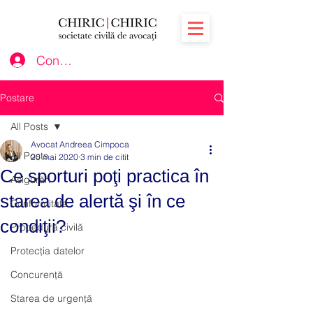
Conectează-te
Postare
All Posts
Avocat Andreea Cimpoca
All Posts
20 mai 2020
3 min de citit
Ce sporturi poţi practica în
Asigurări
starea de alertă şi în ce
Conformitate
condiţii?
Procedură civilă
Protecția datelor
Concurență
Starea de urgență