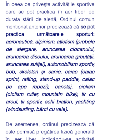
În ceea ce priveşte activităţile sportive 
care se pot practica în aer liber, pe 
durata stării de alertă, Ordinul comun 
menţionat anterior precizează că 
se pot 
practica următoarele sporturi: 
aeronautică, alpinism, atletism (probele 
de alergare, aruncarea ciocanului, 
aruncarea discului, aruncarea greutăţii, 
aruncarea suliţei), automobilism sportiv, 
bob, skeleton şi sanie, caiac (caiac 
sprint, rafting, stand-up paddle, caiac 
pe ape repezi), canotaj, ciclism 
(ciclism rutier, mountain bike), tir cu 
arcul, tir sportiv, schi biatlon, yachting 
(windsurfing, bărci cu vele).
De asemenea, ordinul precizează că 
este permisă pregătirea fizică generală 
în aer liber, indicându-se activităţi 