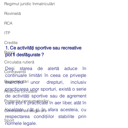
Regimul juridic înmatriculări
Rovinietă
RCA
ITP
Credite
1. Ce activităţi sportive sau recreative 
Banci
pot fi desfăşurate ?
Circulația rutieră
Deşi starea de alertă aduce în 
Contravenții
continuare limitări în ceea ce priveşte 
Reglementări
exerciţiul unor drepturi, inclusiv 
practicarea unor sporturi, există o serie 
Restrictii circulatie
de activităţi sportive sau de agrement 
Protecția consumatorilor
care pot fi practicate în aer liber, atât în 
localitate, cât şi în afara acesteia, cu 
Contracte de asigurare
respectarea condiţiilor stabilite prin 
Sport
normele legale.