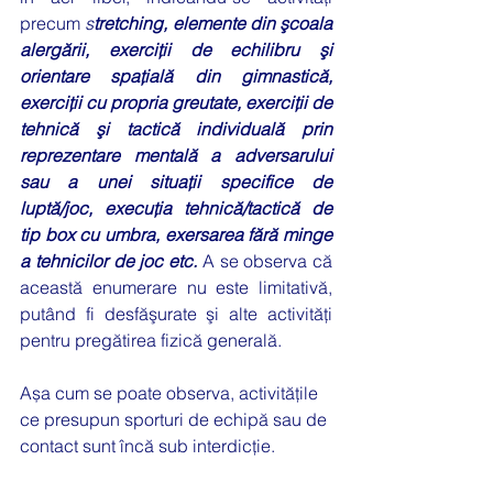
precum 
s
tretching, elemente din şcoala 
alergării, exerciţii de echilibru şi 
orientare spaţială din gimnastică, 
exerciţii cu propria greutate, exerciţii de 
tehnică şi tactică individuală prin 
reprezentare mentală a adversarului 
sau a unei situaţii specifice de 
luptă/joc, execuţia tehnică/tactică de 
tip box cu umbra, exersarea fără minge 
a tehnicilor de joc etc. 
A se observa că 
această enumerare nu este limitativă, 
putând fi desfăşurate şi alte activităţi 
pentru pregătirea fizică generală. 
Așa cum se poate observa, activitățile 
ce presupun sporturi de echipă sau de 
contact sunt încă sub interdicție. 