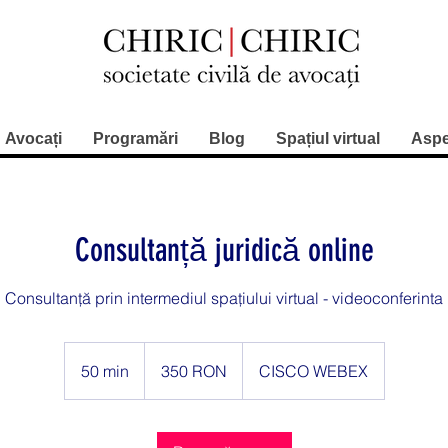
Avocați
Programări
Blog
Spațiul virtual
Aspe
Consultanță juridică online
Consultanță prin intermediul spațiului virtual - videoconferinta
350
de
50 min
5
350 RON
CISCO WEBEX
lei
românești
0
m
i