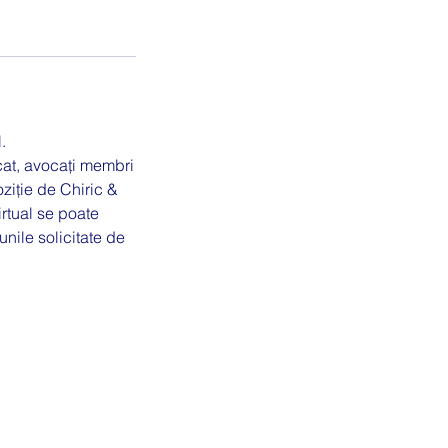
.
icat, avocați membri
oziție de Chiric &
rtual se poate
unile solicitate de