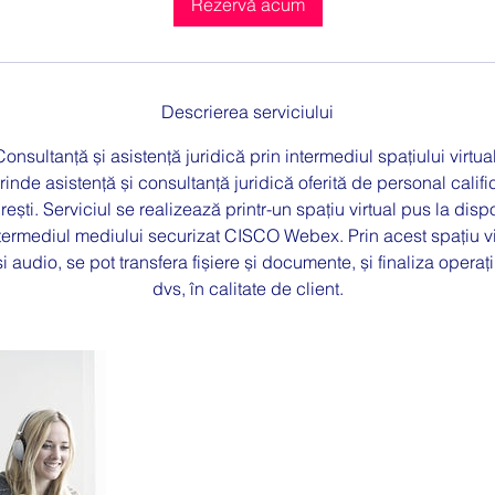
Rezervă acum
n
Descrierea serviciului
Consultanță și asistență juridică prin intermediul spațiului virtual
inde asistență și consultanță juridică oferită de personal calif
ești. Serviciul se realizează printr-un spațiu virtual pus la disp
intermediul mediului securizat CISCO Webex. Prin acest spațiu vi
audio, se pot transfera fișiere și documente, și finaliza operați
dvs, în calitate de client.