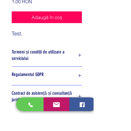
Preț
1,00 RON
Adaugă în coș
Test.
Termeni și condiții de utilizare a
serviciului
Termeni și condiții
Regulamentul GDPR
Consimțământ conform GDPR
Contract de asistență și consultanță
juridică
Draft contract asistență juridică