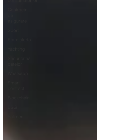
consumatorilor
Contracte
de
asigurare
Sport
Stare alerta
Yachting
Securitatea
datelor
Whatsapp
Smart
contract
Blockchain
ESG
Faliment