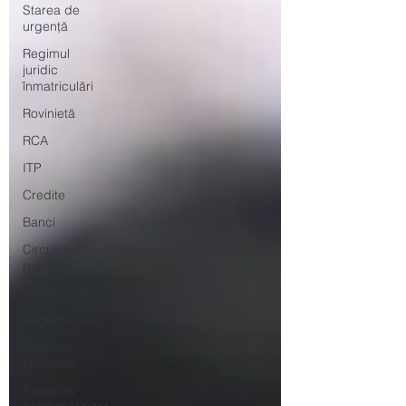
Starea de
urgență
Regimul
juridic
înmatriculări
Rovinietă
RCA
ITP
Credite
Banci
Circulația
rutieră
Contravenții
Reglementări
Restrictii
circulatie
Protecția