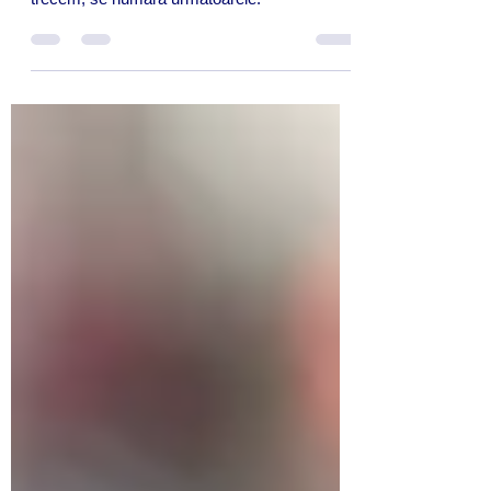
privire la această nouă perioadă prin care
trecem, se numără următoarele: