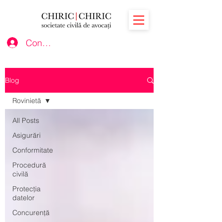
Conectează-te
Blog
Rovinietă
All Posts
Asigurări
Conformitate
Procedură
civilă
Protecția
datelor
Concurență