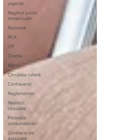
urgență
Regimul juridic
înmatriculări
Rovinietă
RCA
ITP
Credite
Banci
Circulația rutieră
Contravenții
Reglementări
Restrictii
circulatie
Protecția
consumatorilor
Contracte de
asigurare