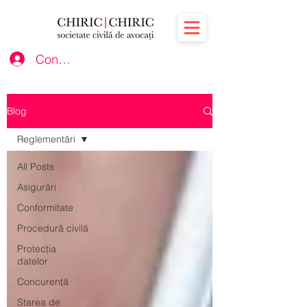
Conectează-te
Blog
Reglementări
All Posts
Asigurări
Conformitate
Procedură civilă
Protecția
datelor
Concurență
Starea de