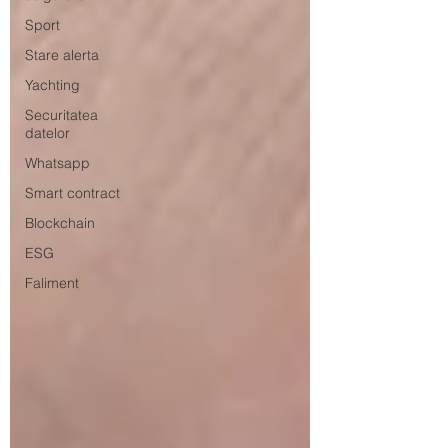
Sport
Stare alerta
Yachting
Securitatea
datelor
Whatsapp
Smart contract
Blockchain
ESG
Faliment