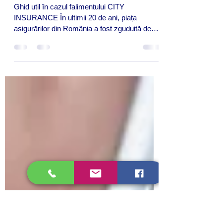
Falimentul în asigurări – lecții
uitate
Ghid util în cazul falimentului CITY
INSURANCE În ultimii 20 de ani, piața
asigurărilor din România a fost zguduită de
falimente mai mult...